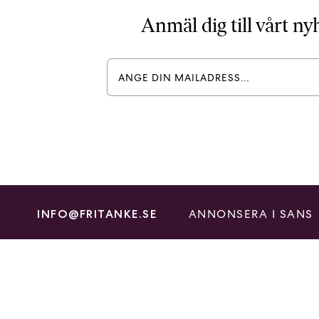
Anmäl dig till vårt n
ANNONSERA I SANS
INFO@FRITANKE.SE