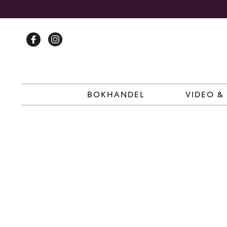
Skip
to
content
BOKHANDEL
VIDEO &