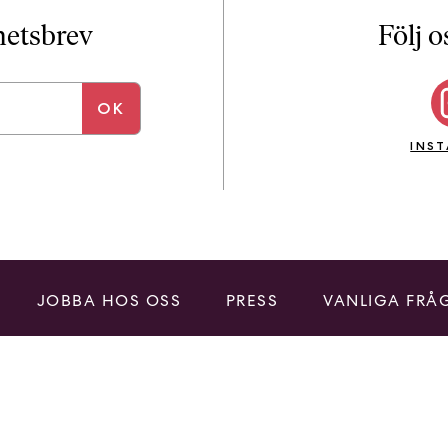
i
T
yhetsbrev
Följ o
a
n
k
e
INS
JOBBA HOS OSS
PRESS
VANLIGA FRÅ