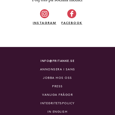
b
ö
c
INSTAGRAM
k
FACEBOOK
e
r
o
n
l
i
INFO@FRITANKE.SE
n
ANNONSERA I SANS
e
h
JOBBA HOS OSS
o
PRESS
s
F
VANLIGA FRÅGOR
r
INTEGRITETSPOLICY
i
T
IN ENGLISH