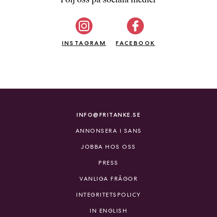
b
ö
c
INSTAGRAM
k
FACEBOOK
e
r
o
n
l
i
INFO@FRITANKE.SE
n
ANNONSERA I SANS
e
h
JOBBA HOS OSS
o
PRESS
s
F
VANLIGA FRÅGOR
r
INTEGRITETSPOLICY
i
T
IN ENGLISH