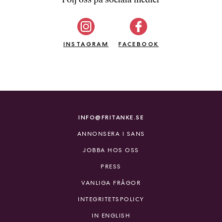
b
ö
c
INSTAGRAM
k
FACEBOOK
e
r
o
n
l
i
INFO@FRITANKE.SE
n
ANNONSERA I SANS
e
h
JOBBA HOS OSS
o
PRESS
s
F
VANLIGA FRÅGOR
r
INTEGRITETSPOLICY
i
T
IN ENGLISH