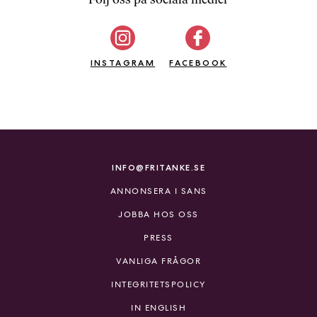
b
ö
c
INSTAGRAM
k
FACEBOOK
e
r
o
n
l
i
INFO@FRITANKE.SE
n
ANNONSERA I SANS
e
h
JOBBA HOS OSS
o
PRESS
s
F
VANLIGA FRÅGOR
r
INTEGRITETSPOLICY
i
T
IN ENGLISH