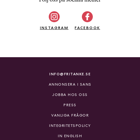
b
ö
c
INSTAGRAM
k
FACEBOOK
e
r
o
n
l
i
INFO@FRITANKE.SE
n
ANNONSERA I SANS
e
h
JOBBA HOS OSS
o
PRESS
s
F
VANLIGA FRÅGOR
r
INTEGRITETSPOLICY
i
T
IN ENGLISH