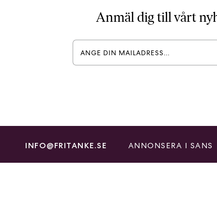
Anmäl dig till vårt n
ANNONSERA I SANS
INFO@FRITANKE.SE