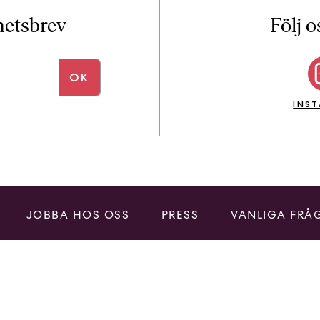
i
T
yhetsbrev
Följ o
a
n
k
e
INS
JOBBA HOS OSS
PRESS
VANLIGA FRÅ