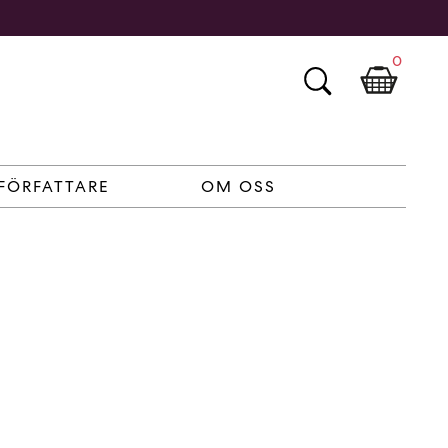
0
FÖRFATTARE
OM OSS