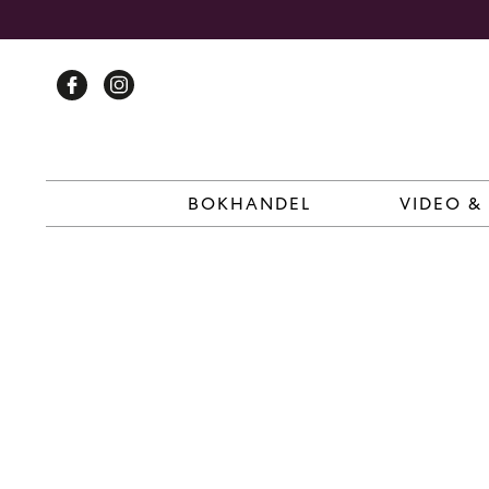
Skip
to
content
BOKHANDEL
VIDEO &