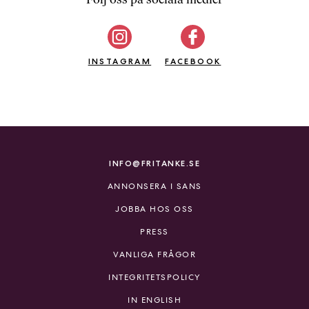
b
ö
c
INSTAGRAM
k
FACEBOOK
e
r
o
n
l
i
INFO@FRITANKE.SE
n
ANNONSERA I SANS
e
h
JOBBA HOS OSS
o
PRESS
s
F
VANLIGA FRÅGOR
r
INTEGRITETSPOLICY
i
T
IN ENGLISH