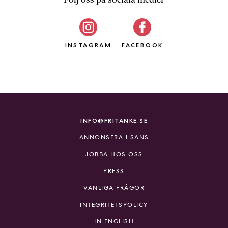
b
ö
c
INSTAGRAM
k
FACEBOOK
e
r
o
n
l
i
INFO@FRITANKE.SE
n
ANNONSERA I SANS
e
h
JOBBA HOS OSS
o
PRESS
s
F
VANLIGA FRÅGOR
r
INTEGRITETSPOLICY
i
T
IN ENGLISH