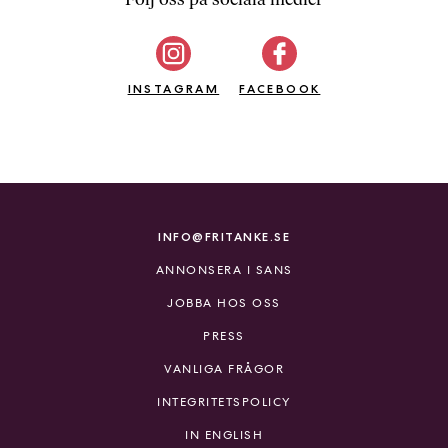
b
ö
c
INSTAGRAM
k
FACEBOOK
e
r
o
n
l
i
INFO@FRITANKE.SE
n
ANNONSERA I SANS
e
h
JOBBA HOS OSS
o
PRESS
s
F
VANLIGA FRÅGOR
r
INTEGRITETSPOLICY
i
T
IN ENGLISH