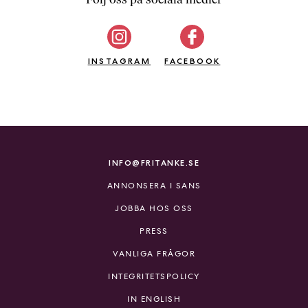
b
ö
c
INSTAGRAM
k
FACEBOOK
e
r
o
n
l
i
INFO@FRITANKE.SE
n
ANNONSERA I SANS
e
h
JOBBA HOS OSS
o
PRESS
s
F
VANLIGA FRÅGOR
r
INTEGRITETSPOLICY
i
T
IN ENGLISH