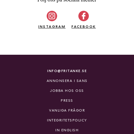
b
ö
c
INSTAGRAM
k
FACEBOOK
e
r
o
n
l
i
INFO@FRITANKE.SE
n
ANNONSERA I SANS
e
h
JOBBA HOS OSS
o
PRESS
s
F
VANLIGA FRÅGOR
r
INTEGRITETSPOLICY
i
T
IN ENGLISH