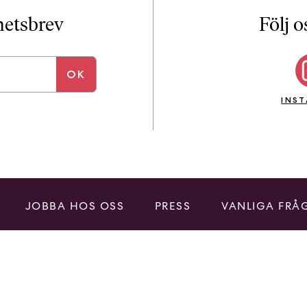
i
T
yhetsbrev
Följ o
a
n
k
e
INS
JOBBA HOS OSS
PRESS
VANLIGA FRÅ