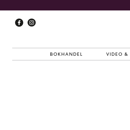
Skip
to
content
BOKHANDEL
VIDEO &