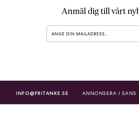
Anmäl dig till vårt n
ANNONSERA I SANS
INFO@FRITANKE.SE