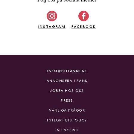
b
ö
c
INSTAGRAM
k
FACEBOOK
e
r
o
n
l
i
INFO@FRITANKE.SE
n
ANNONSERA I SANS
e
h
JOBBA HOS OSS
o
PRESS
s
F
VANLIGA FRÅGOR
r
INTEGRITETSPOLICY
i
T
IN ENGLISH