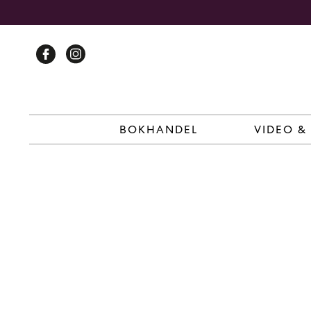
Skip
to
content
BOKHANDEL
VIDEO &