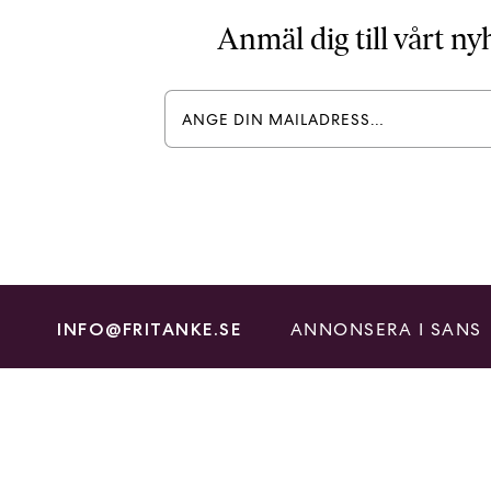
Anmäl dig till vårt n
ANNONSERA I SANS
INFO@FRITANKE.SE