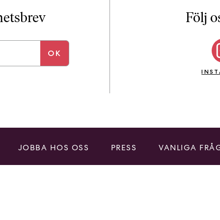
i
T
yhetsbrev
Följ o
a
n
k
e
INS
JOBBA HOS OSS
PRESS
VANLIGA FRÅ