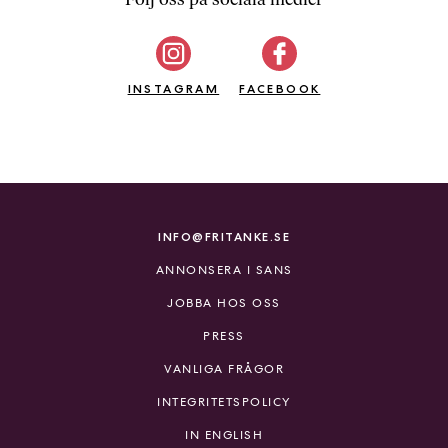
b
ö
c
INSTAGRAM
k
FACEBOOK
e
r
o
n
l
i
INFO@FRITANKE.SE
n
ANNONSERA I SANS
e
h
JOBBA HOS OSS
o
PRESS
s
F
VANLIGA FRÅGOR
r
INTEGRITETSPOLICY
i
T
IN ENGLISH