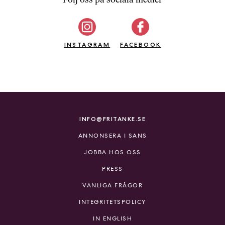
b
ö
c
INSTAGRAM
k
FACEBOOK
e
r
o
n
l
i
INFO@FRITANKE.SE
n
ANNONSERA I SANS
e
h
JOBBA HOS OSS
o
PRESS
s
F
VANLIGA FRÅGOR
r
INTEGRITETSPOLICY
i
T
IN ENGLISH