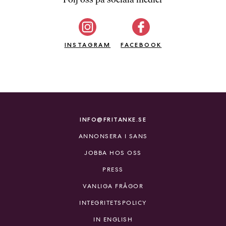
b
ö
c
INSTAGRAM
k
FACEBOOK
e
r
o
n
l
i
INFO@FRITANKE.SE
n
ANNONSERA I SANS
e
h
JOBBA HOS OSS
o
PRESS
s
F
VANLIGA FRÅGOR
r
INTEGRITETSPOLICY
i
T
IN ENGLISH