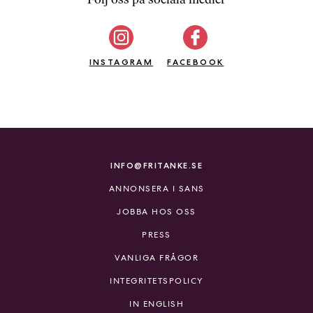
b
ö
c
INSTAGRAM
k
FACEBOOK
e
r
o
n
l
i
INFO@FRITANKE.SE
n
ANNONSERA I SANS
e
h
JOBBA HOS OSS
o
PRESS
s
F
VANLIGA FRÅGOR
r
INTEGRITETSPOLICY
i
T
IN ENGLISH