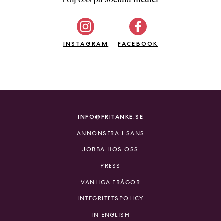
b
ö
c
INSTAGRAM
k
FACEBOOK
e
r
o
n
l
i
INFO@FRITANKE.SE
n
ANNONSERA I SANS
e
h
JOBBA HOS OSS
o
PRESS
s
F
VANLIGA FRÅGOR
r
INTEGRITETSPOLICY
i
T
IN ENGLISH