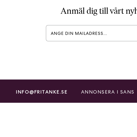
Anmäl dig till vårt n
ANNONSERA I SANS
INFO@FRITANKE.SE