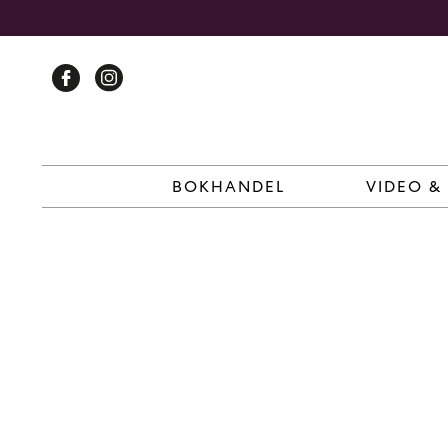
Skip
to
content
BOKHANDEL
VIDEO &