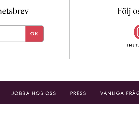
i
T
yhetsbrev
Följ o
a
n
k
e
INS
JOBBA HOS OSS
PRESS
VANLIGA FRÅ