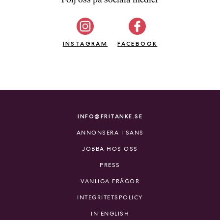
b
ö
c
INSTAGRAM
k
FACEBOOK
e
r
o
n
l
i
INFO@FRITANKE.SE
n
ANNONSERA I SANS
e
h
JOBBA HOS OSS
o
PRESS
s
F
VANLIGA FRÅGOR
r
INTEGRITETSPOLICY
i
T
IN ENGLISH