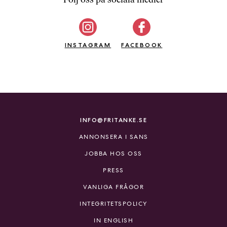
b
ö
c
INSTAGRAM
k
FACEBOOK
e
r
o
n
l
i
INFO@FRITANKE.SE
n
ANNONSERA I SANS
e
h
JOBBA HOS OSS
o
PRESS
s
F
VANLIGA FRÅGOR
r
INTEGRITETSPOLICY
i
T
IN ENGLISH