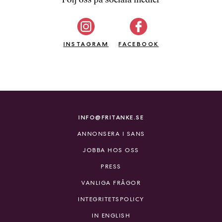
b
ö
c
INSTAGRAM
k
FACEBOOK
e
r
o
n
l
i
INFO@FRITANKE.SE
n
ANNONSERA I SANS
e
h
JOBBA HOS OSS
o
PRESS
s
F
VANLIGA FRÅGOR
r
INTEGRITETSPOLICY
i
T
IN ENGLISH