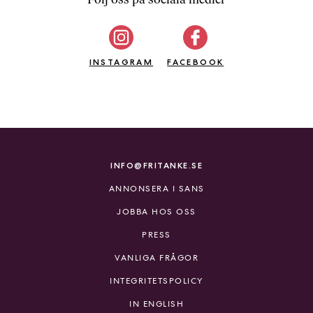
b
ö
c
INSTAGRAM
k
FACEBOOK
e
r
o
n
l
i
INFO@FRITANKE.SE
n
ANNONSERA I SANS
e
h
JOBBA HOS OSS
o
PRESS
s
F
VANLIGA FRÅGOR
r
INTEGRITETSPOLICY
i
T
IN ENGLISH