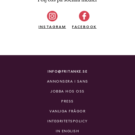
b
ö
c
INSTAGRAM
k
FACEBOOK
e
r
o
n
l
i
INFO@FRITANKE.SE
n
ANNONSERA I SANS
e
h
JOBBA HOS OSS
o
PRESS
s
F
VANLIGA FRÅGOR
r
INTEGRITETSPOLICY
i
T
IN ENGLISH