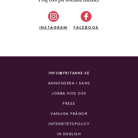
b
ö
c
INSTAGRAM
k
FACEBOOK
e
r
o
n
l
i
INFO@FRITANKE.SE
n
ANNONSERA I SANS
e
h
JOBBA HOS OSS
o
PRESS
s
F
VANLIGA FRÅGOR
r
INTEGRITETSPOLICY
i
T
IN ENGLISH