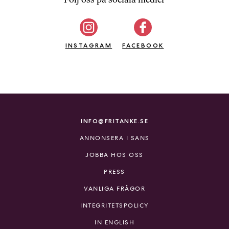
b
ö
c
INSTAGRAM
k
FACEBOOK
e
r
o
n
l
i
INFO@FRITANKE.SE
n
ANNONSERA I SANS
e
h
JOBBA HOS OSS
o
PRESS
s
F
VANLIGA FRÅGOR
r
INTEGRITETSPOLICY
i
T
IN ENGLISH