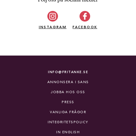
b
ö
c
INSTAGRAM
k
FACEBOOK
e
r
o
n
l
i
INFO@FRITANKE.SE
n
ANNONSERA I SANS
e
h
JOBBA HOS OSS
o
PRESS
s
F
VANLIGA FRÅGOR
r
INTEGRITETSPOLICY
i
T
IN ENGLISH