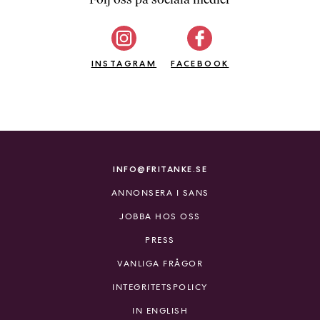
b
ö
c
INSTAGRAM
k
FACEBOOK
e
r
o
n
l
i
INFO@FRITANKE.SE
n
ANNONSERA I SANS
e
h
JOBBA HOS OSS
o
PRESS
s
F
VANLIGA FRÅGOR
r
INTEGRITETSPOLICY
i
T
IN ENGLISH