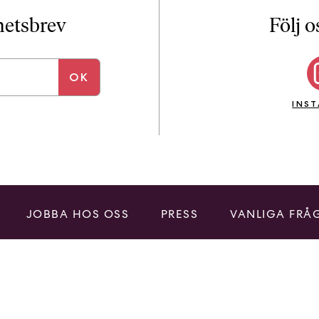
i
T
yhetsbrev
Följ o
a
n
k
e
INS
JOBBA HOS OSS
PRESS
VANLIGA FRÅ