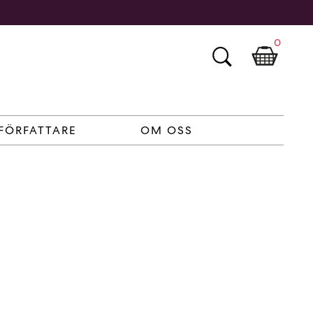
0
FÖRFATTARE
OM OSS