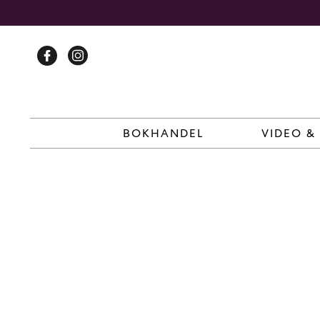
Skip
to
content
BOKHANDEL
VIDEO &