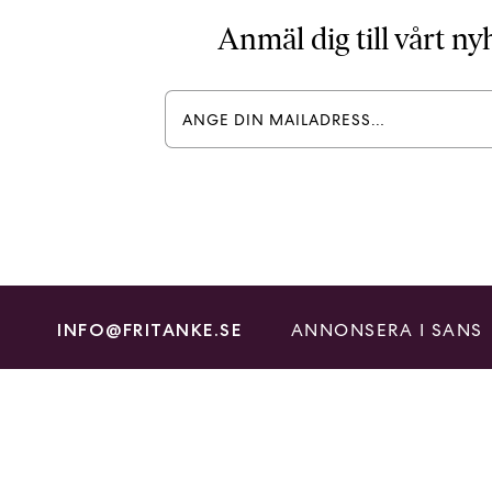
Anmäl dig till vårt n
ANNONSERA I SANS
INFO@FRITANKE.SE