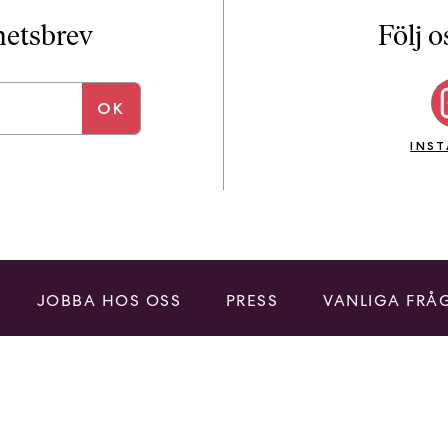
i
T
yhetsbrev
Följ o
a
n
k
e
INS
JOBBA HOS OSS
PRESS
VANLIGA FRÅ