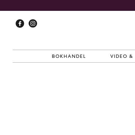
Skip
to
content
BOKHANDEL
VIDEO &