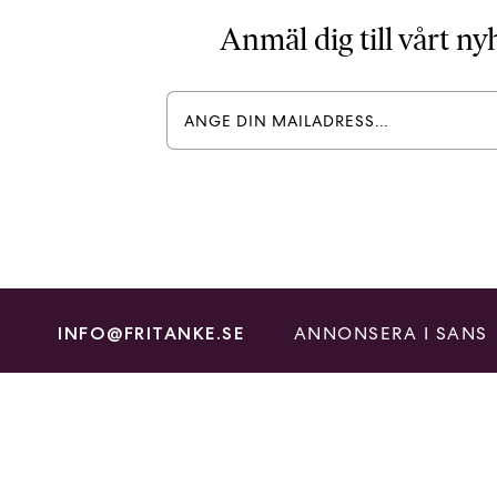
Anmäl dig till vårt n
ANNONSERA I SANS
INFO@FRITANKE.SE