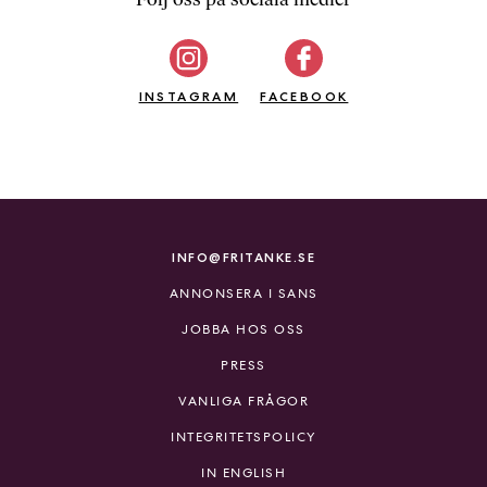
b
ö
c
INSTAGRAM
k
FACEBOOK
e
r
o
n
l
i
INFO@FRITANKE.SE
n
ANNONSERA I SANS
e
h
JOBBA HOS OSS
o
PRESS
s
F
VANLIGA FRÅGOR
r
INTEGRITETSPOLICY
i
T
IN ENGLISH