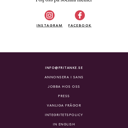
b
ö
c
INSTAGRAM
k
FACEBOOK
e
r
o
n
l
i
INFO@FRITANKE.SE
n
ANNONSERA I SANS
e
h
JOBBA HOS OSS
o
PRESS
s
F
VANLIGA FRÅGOR
r
INTEGRITETSPOLICY
i
T
IN ENGLISH