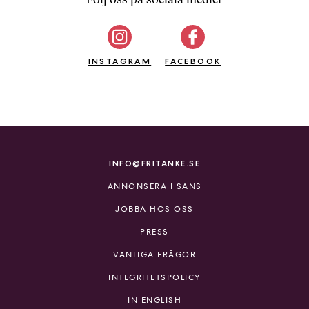
b
ö
c
INSTAGRAM
k
FACEBOOK
e
r
o
n
l
i
INFO@FRITANKE.SE
n
ANNONSERA I SANS
e
h
JOBBA HOS OSS
o
PRESS
s
F
VANLIGA FRÅGOR
r
INTEGRITETSPOLICY
i
T
IN ENGLISH