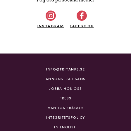
b
ö
c
INSTAGRAM
k
FACEBOOK
e
r
o
n
l
i
INFO@FRITANKE.SE
n
ANNONSERA I SANS
e
h
JOBBA HOS OSS
o
PRESS
s
F
VANLIGA FRÅGOR
r
INTEGRITETSPOLICY
i
T
IN ENGLISH