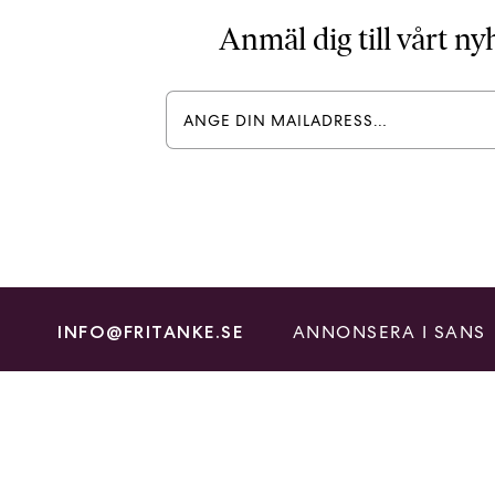
Anmäl dig till vårt n
ANNONSERA I SANS
INFO@FRITANKE.SE