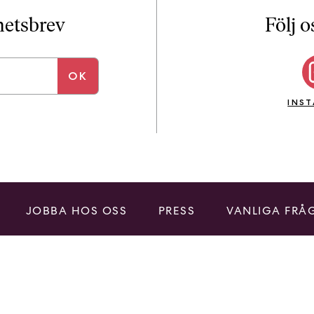
i
T
yhetsbrev
Följ o
a
n
k
e
INS
JOBBA HOS OSS
PRESS
VANLIGA FRÅ