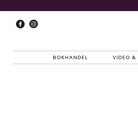
Skip
to
content
BOKHANDEL
VIDEO &