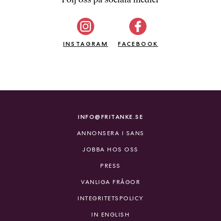
b
ö
c
INSTAGRAM
k
FACEBOOK
e
r
o
n
l
i
INFO@FRITANKE.SE
n
ANNONSERA I SANS
e
h
JOBBA HOS OSS
o
PRESS
s
F
VANLIGA FRÅGOR
r
INTEGRITETSPOLICY
i
T
IN ENGLISH