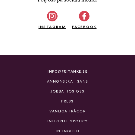
b
ö
c
INSTAGRAM
k
FACEBOOK
e
r
o
n
l
i
INFO@FRITANKE.SE
n
ANNONSERA I SANS
e
h
JOBBA HOS OSS
o
PRESS
s
F
VANLIGA FRÅGOR
r
INTEGRITETSPOLICY
i
T
IN ENGLISH