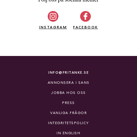
b
ö
c
INSTAGRAM
k
FACEBOOK
e
r
o
n
l
i
INFO@FRITANKE.SE
n
ANNONSERA I SANS
e
h
JOBBA HOS OSS
o
PRESS
s
F
VANLIGA FRÅGOR
r
INTEGRITETSPOLICY
i
T
IN ENGLISH