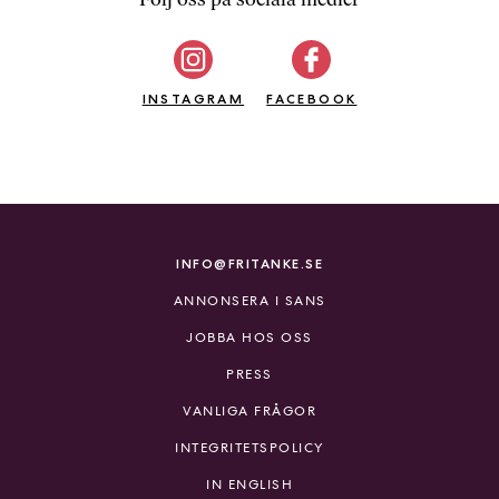
b
ö
c
INSTAGRAM
k
FACEBOOK
e
r
o
n
l
i
INFO@FRITANKE.SE
n
ANNONSERA I SANS
e
h
JOBBA HOS OSS
o
PRESS
s
F
VANLIGA FRÅGOR
r
INTEGRITETSPOLICY
i
T
IN ENGLISH