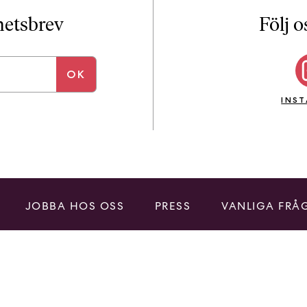
i
T
yhetsbrev
Följ o
a
n
k
e
INS
JOBBA HOS OSS
PRESS
VANLIGA FRÅ