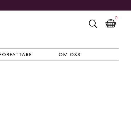
0
FÖRFATTARE
OM OSS