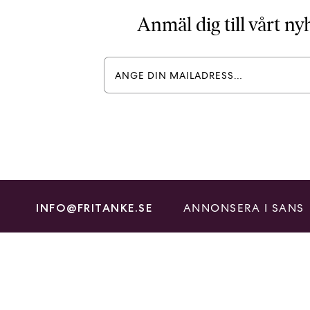
Anmäl dig till vårt n
ANNONSERA I SANS
INFO@FRITANKE.SE