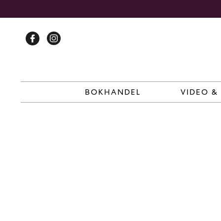
Skip
to
content
BOKHANDEL
VIDEO &