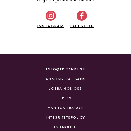
b
ö
c
INSTAGRAM
k
FACEBOOK
e
r
o
n
l
i
INFO@FRITANKE.SE
n
ANNONSERA I SANS
e
h
JOBBA HOS OSS
o
PRESS
s
F
VANLIGA FRÅGOR
r
INTEGRITETSPOLICY
i
T
IN ENGLISH