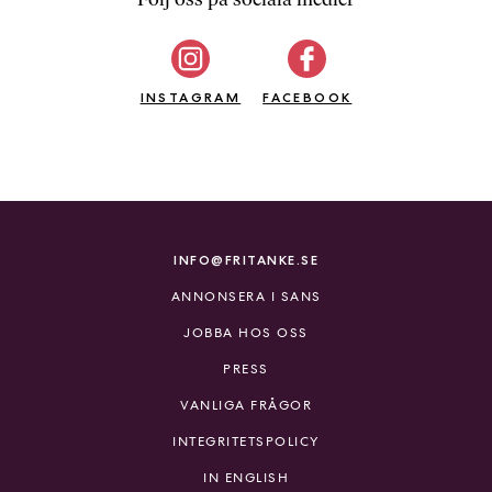
b
ö
c
INSTAGRAM
k
FACEBOOK
e
r
o
n
l
i
INFO@FRITANKE.SE
n
ANNONSERA I SANS
e
h
JOBBA HOS OSS
o
PRESS
s
F
VANLIGA FRÅGOR
r
INTEGRITETSPOLICY
i
T
IN ENGLISH