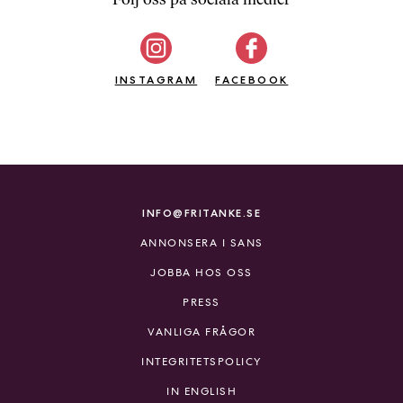
b
ö
c
INSTAGRAM
k
FACEBOOK
e
r
o
n
l
i
INFO@FRITANKE.SE
n
ANNONSERA I SANS
e
h
JOBBA HOS OSS
o
PRESS
s
F
VANLIGA FRÅGOR
r
INTEGRITETSPOLICY
i
T
IN ENGLISH