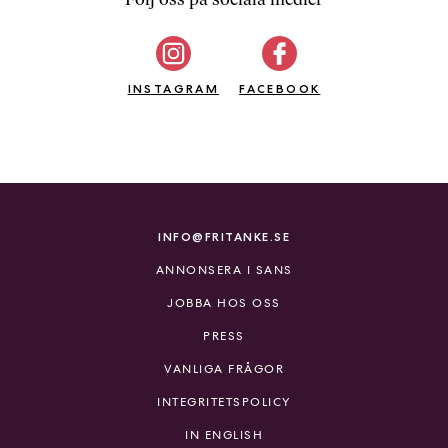
b
ö
c
INSTAGRAM
k
FACEBOOK
e
r
o
n
l
i
INFO@FRITANKE.SE
n
ANNONSERA I SANS
e
h
JOBBA HOS OSS
o
PRESS
s
F
VANLIGA FRÅGOR
r
INTEGRITETSPOLICY
i
T
IN ENGLISH