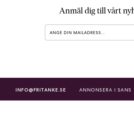
Anmäl dig till vårt n
ANNONSERA I SANS
INFO@FRITANKE.SE