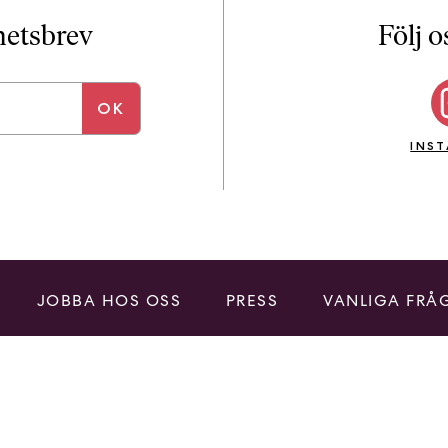
i
T
yhetsbrev
Följ o
a
n
k
e
INS
JOBBA HOS OSS
PRESS
VANLIGA FRÅ