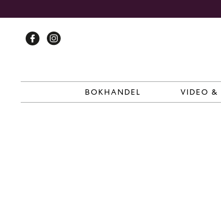
Skip
to
content
BOKHANDEL
VIDEO &