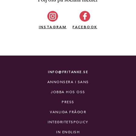
b
ö
c
INSTAGRAM
k
FACEBOOK
e
r
o
n
l
i
INFO@FRITANKE.SE
n
ANNONSERA I SANS
e
h
JOBBA HOS OSS
o
PRESS
s
F
VANLIGA FRÅGOR
r
INTEGRITETSPOLICY
i
T
IN ENGLISH