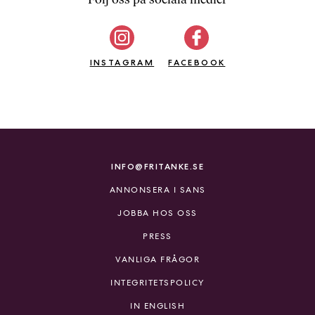
b
ö
c
INSTAGRAM
k
FACEBOOK
e
r
o
n
l
i
INFO@FRITANKE.SE
n
ANNONSERA I SANS
e
h
JOBBA HOS OSS
o
PRESS
s
F
VANLIGA FRÅGOR
r
INTEGRITETSPOLICY
i
T
IN ENGLISH