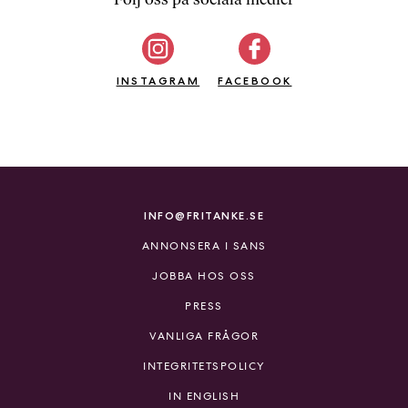
b
ö
c
INSTAGRAM
k
FACEBOOK
e
r
o
n
l
i
INFO@FRITANKE.SE
n
ANNONSERA I SANS
e
h
JOBBA HOS OSS
o
PRESS
s
F
VANLIGA FRÅGOR
r
INTEGRITETSPOLICY
i
T
IN ENGLISH